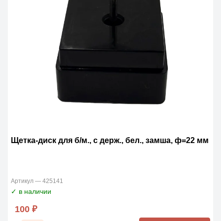
Щетка-диск для б/м., с держ., бел., замша, ф=22 мм
Артикул — 425141
✓ в наличии
100 ₽