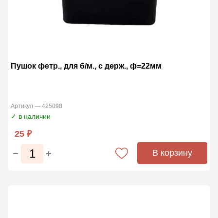
Пушок фетр., для б/м., с держ., ф=22мм
Артикул — 425098
✓ в наличии
25 ₽
В корзину