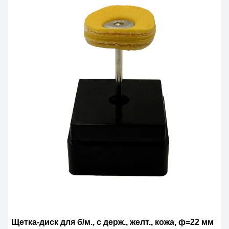
Щетка-диск для б/м., с держ., желт., кожа, ф=22 мм