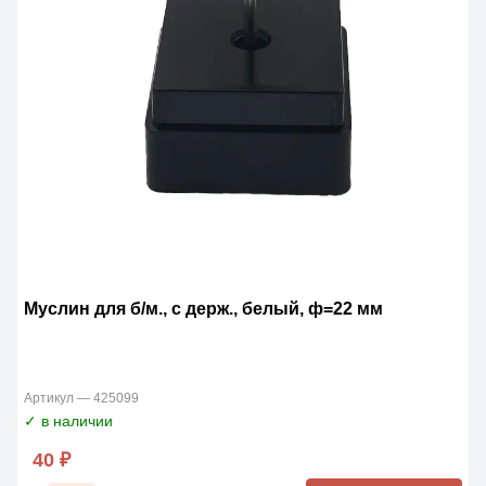
Муслин для б/м., с держ., белый, ф=22 мм
Артикул — 425099
✓ в наличии
40 ₽