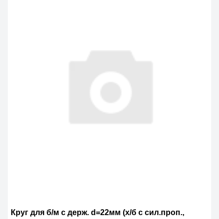
Круг для б/м с держ. d=22мм (х/б с сил.проп.,