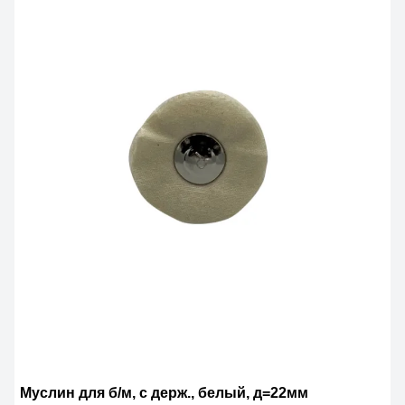
Муслин для б/м, с держ., белый, д=22мм