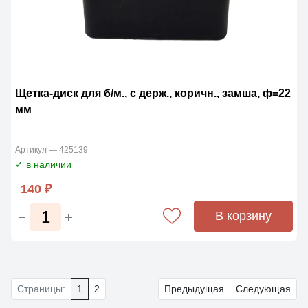
Щетка-диск для б/м., с держ., коричн., замша, ф=22
мм
Артикул — 425139
✓ в наличии
140 ₽
В корзину
Страницы:
1
2
Предыдущая
Следующая