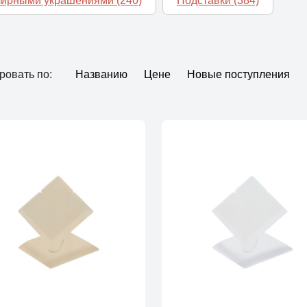
елирными украшениями
(240)
Подставки
(384)
ровать по:
Названию
Цене
Новые поступления