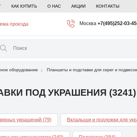
Т
КАК КУПИТЬ
О НАС
АКЦИИ
КОНТАКТЫ
Москва
+7(495)252-03-45
ема проезда
info@kliogem.ru
Санкт-Петербург
+7(812)414-97-72
spb@kliogem.ru
ное оборудование
Планшеты и подставки для серег и подвесок
Кострома
+7(4942)344-2
klio@kliogem.ru
ВКИ ПОД УКРАШЕНИЯ (3241)
елирных украшений
(79)
Вкладыши и подложки для ук