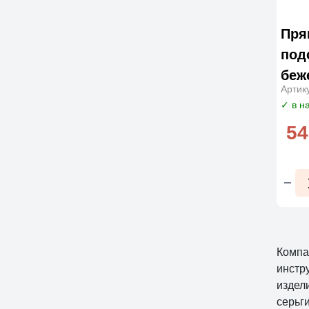
Пря
под
беж
Артик
✓ в н
54
Компа
инстр
издел
серьг