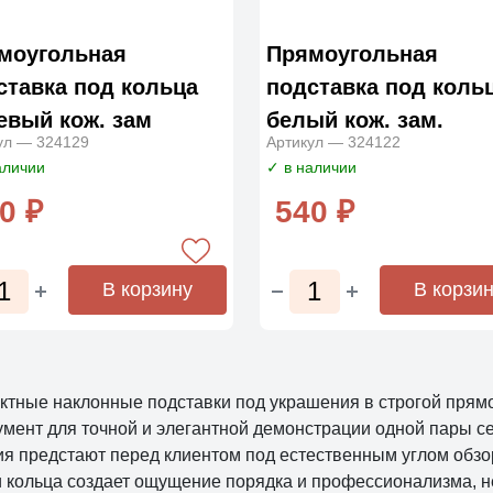
моугольная
Прямоугольная
ставка под кольца
подставка под коль
евый кож. зам
белый кож. зам.
ул — 324129
Артикул — 324122
аличии
✓ в наличии
0 ₽
540 ₽
В корзину
В корзи
ктные наклонные подставки под украшения в строгой прям
умент для точной и элегантной демонстрации одной пары с
ия предстают перед клиентом под естественным углом обзор
и кольца создает ощущение порядка и профессионализма, н