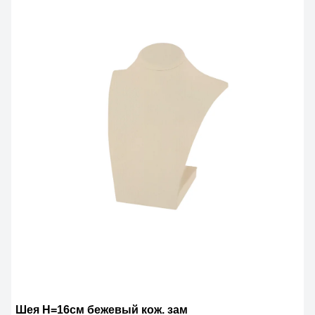
Шея Н=16см бежевый кож. зам