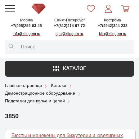
Москва
Санкт-Петербург
Кострома
+7(495)252-03-45
+7(812)414-97-72
+7(4942)344-233
info@kliogem.ru
spb@kliogem.ru
klio@kliogem.ru
КАТАЛОГ
Главная страница
Каталог
Демонстрационное оборудование
Подставки для колье и цепей
3850
Бюсты и манекены для бижутерии и ювелирных