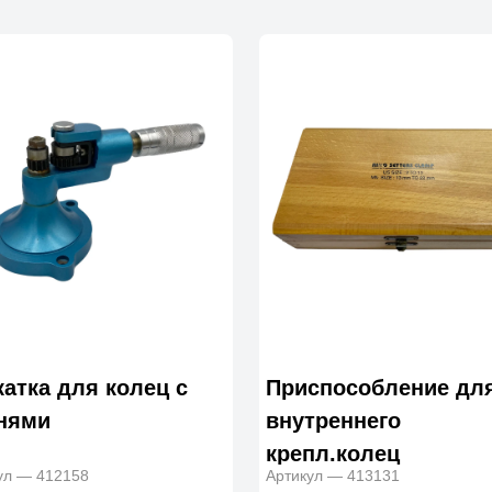
катка для колец с
Приспособление дл
нями
внутреннего
крепл.колец
ул — 412158
Артикул — 413131