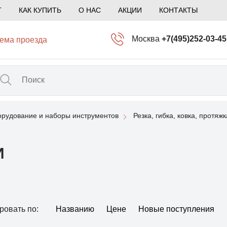
Т
КАК КУПИТЬ
О НАС
АКЦИИ
КОНТАКТЫ
Москва
+7(495)252-03-45
ема проезда
info@kliogem.ru
Санкт-Петербург
+7(812)414-97-72
spb@kliogem.ru
рудование и наборы инструментов
Резка, гибка, ковка, протяжк
Кострома
+7(4942)344-2
klio@kliogem.ru
И
ровать по:
Названию
Цене
Новые поступления