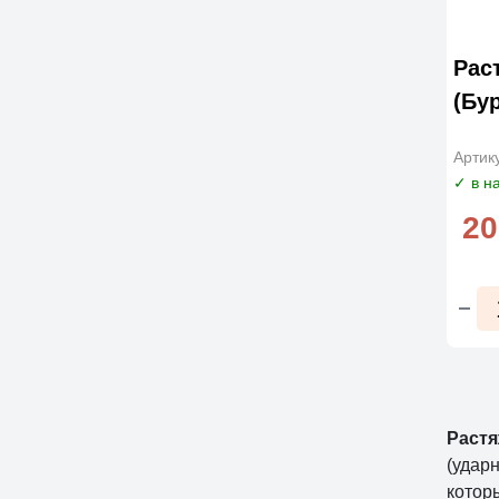
Рас
(Бу
Артик
✓ в н
20
Растя
(удар
котор