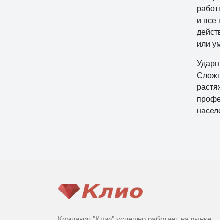
работ
и все
дейст
или у
Ударн
Сложн
растя
профе
насел
Компания "Клио" успешно работает на рынке