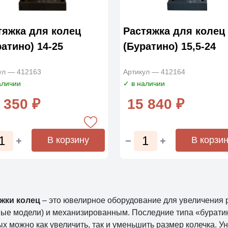
тяжка для колец
Растяжка для колец
ратино) 14-25
(Буратино) 15,5-24
ул — 412163
Артикул — 412164
аличии
✓ в наличии
 350 ₽
15 840 ₽
В корзину
В корзи
жки колец
– это ювелирное оборудование для увеличения
ные модели) и механизированным. Последние типа «бурати
ых можно как увеличить, так и уменьшить размер колечка. 