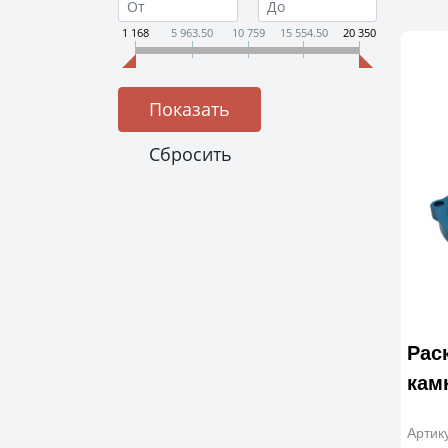
1 168
5 963.50
10 759
15 554.50
20 350
Рас
кам
Артик