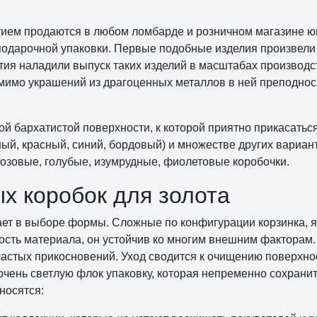
ем продаются в любом ломбарде и розничном магазине юв
подарочной упаковки. Первые подобные изделия произвели
етия наладили выпуск таких изделий в масштабах производс
мимо украшений из драгоценных металлов в ней преподнос
й бархатистой поверхности, к которой приятно прикасатьс
ый, красный, синий, бордовый) и множестве других вариант
озовые, голубые, изумрудные, фиолетовые коробочки.
 коробок для золота
ет в выборе формы. Сложные по конфигурации корзинка, я
ость материала, он устойчив ко многим внешним фактора
, частых прикосновений. Уход сводится к очищению поверхн
чень светлую флок упаковку, которая непременно сохрани
носятся: