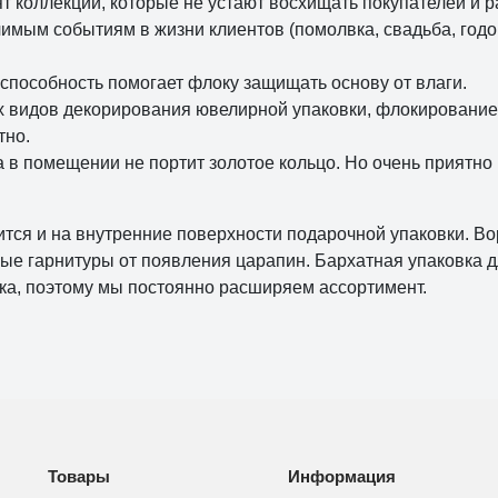
т коллекции, которые не устают восхищать покупателей и
ачимым событиям в жизни клиентов (помолвка, свадьба, го
пособность помогает флоку защищать основу от влаги.
их видов декорирования ювелирной упаковки, флокирование
тно.
в помещении не портит золотое кольцо. Но очень приятно 
тся и на внутренние поверхности подарочной упаковки. Во
ные гарнитуры от появления царапин. Бархатная упаковка д
а, поэтому мы постоянно расширяем ассортимент.
Товары
Информация