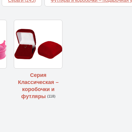
Серьги
(245)
Футляры и коробочки – подарочная 
Серия
Классическая –
коробочки и
футляры
(118)