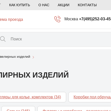
Т
КАК КУПИТЬ
О НАС
АКЦИИ
КОНТАКТЫ
Москва
+7(495)252-03-45
ема проезда
info@kliogem.ru
Санкт-Петербург
+7(812)414-97-72
spb@kliogem.ru
ювелирных изделий
Кострома
+7(4942)344-2
klio@kliogem.ru
ЛИРНЫХ ИЗДЕЛИЙ
тляры для колье, комплектов
(34)
Коробки под обруч