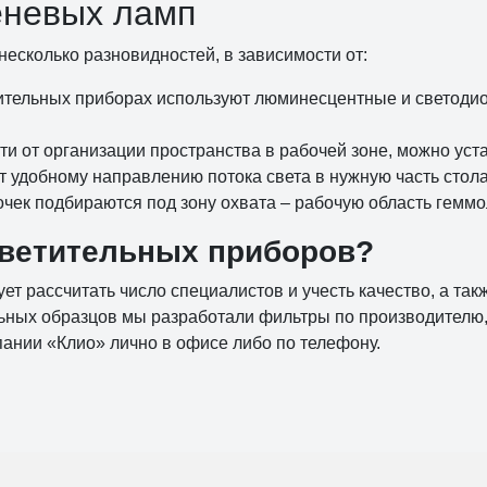
еневых ламп
есколько разновидностей, в зависимости от:
тительных приборах используют люминесцентные и светоди
и от организации пространства в рабочей зоне, можно уста
т удобному направлению потока света в нужную часть стол
очек подбираются под зону охвата – рабочую область геммо
светительных приборов?
ет рассчитать число специалистов и учесть качество, а так
ьных образцов мы разработали фильтры по производителю,
ании «Клио» лично в офисе либо по телефону.