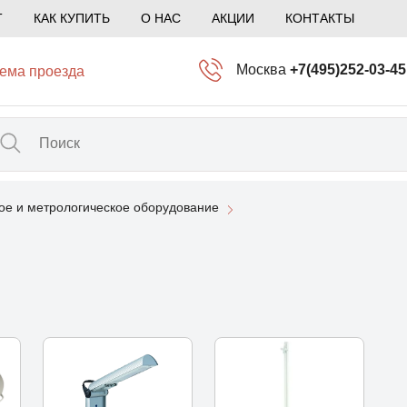
Т
КАК КУПИТЬ
О НАС
АКЦИИ
КОНТАКТЫ
Москва
+7(495)252-03-45
ема проезда
info@kliogem.ru
Санкт-Петербург
+7(812)414-97-72
spb@kliogem.ru
ое и метрологическое оборудование
Кострома
+7(4942)344-2
klio@kliogem.ru