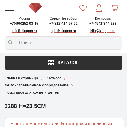
Москва
Санкт-Петербург
Кострома
+7(495)252-03-45
+7(812)414-97-72
+7(4942)344-233
info@kliogem.ru
spb@kliogem.ru
klio@kliogem.ru
КАТАЛОГ
Главная страница
Каталог
Демонстрационное оборудование
Подставки для колье и цепей
3288 Н=23,5СМ
Бюсты и манекены для бижутерии и ювелирных