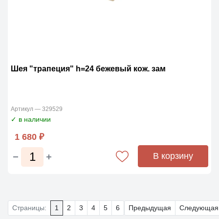
Шея "трапеция" h=24 бежевый кож. зам
Артикул — 329529
✓ в наличии
1 680 ₽
В корзину
Страницы:
1
2
3
4
5
6
Предыдущая
Следующая