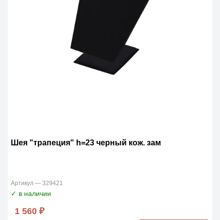
Шея "трапеция" h=23 черный кож. зам
Артикул — 329421
✓ в наличии
1 560 ₽