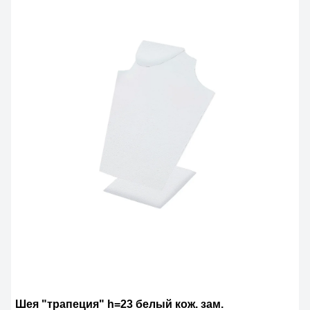
Шея "трапеция" h=23 белый кож. зам.