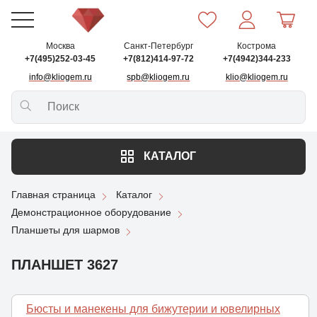
Москва
Санкт-Петербург
Кострома
+7(495)252-03-45
+7(812)414-97-72
+7(4942)344-233
info@kliogem.ru
spb@kliogem.ru
klio@kliogem.ru
КАТАЛОГ
Главная страница
Каталог
Демонстрационное оборудование
Планшеты для шармов
ПЛАНШЕТ 3627
Бюсты и манекены для бижутерии и ювелирных