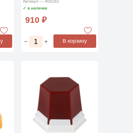
Артикул — 400282
✓ в наличии
910 ₽
ну
В корзину