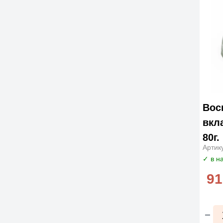
Вос
вкл
80г.
Артик
✓ в н
91