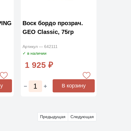
PING
Воск бордо прозрач.
GEO Classic, 75гр
Артикул — 642111
✓ в наличии
1 925 ₽
ну
В корзину
Предыдущая
Следующая