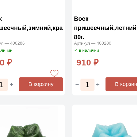
к
Воск
шеечный,зимний,красный
пришеечный,летний
80г.
ул — 400286
Артикул — 400280
аличии
✓ в наличии
0 ₽
910 ₽
В корзину
В корзи