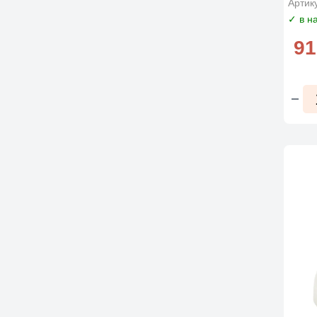
Артик
80г.
✓ в н
91