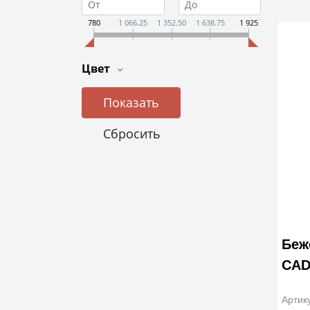
780
1 066.25
1 352.50
1 638.75
1 925
Цвет
Беж
CAD
Артик