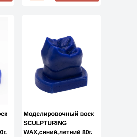
ск
Моделировочный воск
SCULPTURING
0г.
WAX,синий,летний 80г.