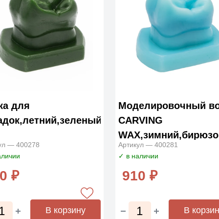
ка для
Моделировочный во
адок,летний,зеленый
CARVING
WAX,зимний,бирюз
ул — 400278
Артикул — 400281
80г.
аличии
✓ в наличии
0 ₽
910 ₽
В корзину
В корзи