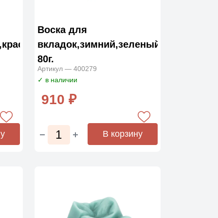
Воска для
,красный
вкладок,зимний,зеленый
80г.
Артикул — 400279
✓ в наличии
910 ₽
ну
В корзину