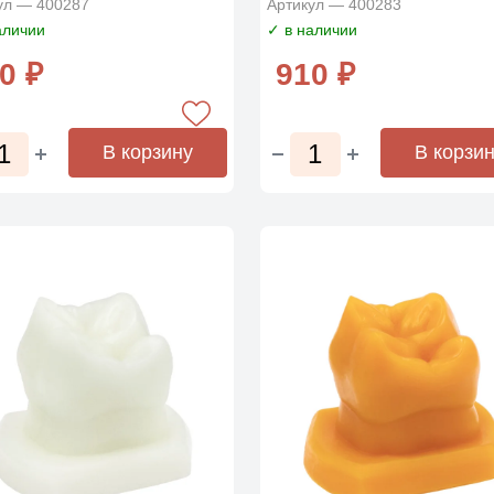
ул — 400287
Артикул — 400283
аличии
✓ в наличии
0 ₽
910 ₽
В корзину
В корзи