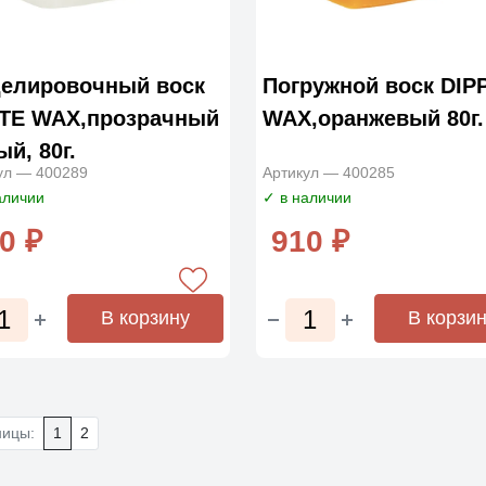
елировочный воск
Погружной воск DIP
TE WAX,прозрачный
WAX,оранжевый 80г.
й, 80г.
ул — 400289
Артикул — 400285
аличии
✓ в наличии
0 ₽
910 ₽
В корзину
В корзи
ницы:
1
2