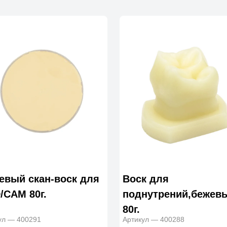
евый скан-воск для
Воск для
/CAM 80г.
поднутрений,бежев
80г.
ул — 400291
Артикул — 400288