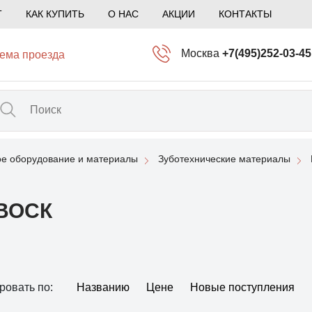
Т
КАК КУПИТЬ
О НАС
АКЦИИ
КОНТАКТЫ
Москва
+7(495)252-03-45
ема проезда
info@kliogem.ru
Санкт-Петербург
+7(812)414-97-72
spb@kliogem.ru
ое оборудование и материалы
Зуботехнические материалы
Кострома
+7(4942)344-2
klio@kliogem.ru
ВОСК
ровать по:
Названию
Цене
Новые поступления