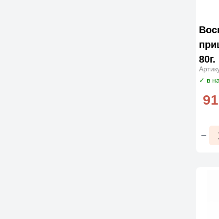
Вос
при
80г.
Артик
✓ в н
91