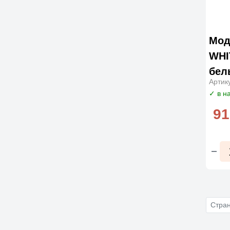
Мод
WHI
белы
Артик
✓ в н
91
Стра