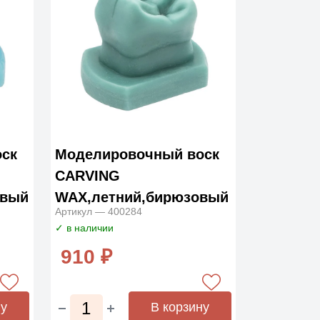
ск
Моделировочный воск
CARVING
овый
WAX,летний,бирюзовый
Артикул — 400284
80г.
✓ в наличии
910 ₽
ну
В корзину