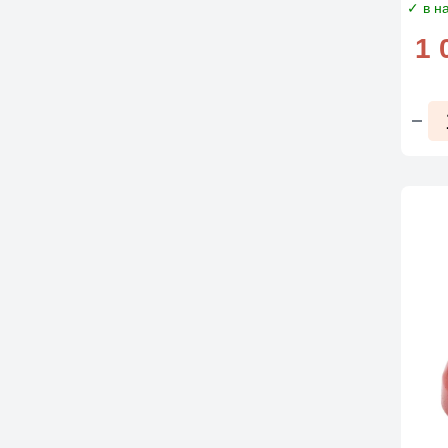
✓ в н
1 