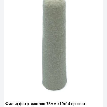
Фильц фетр. д/колец 75мм x19x14 ср.жест.