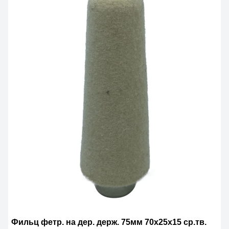
Фильц фетр. на дер. держ. 75мм 70x25x15 ср.тв.