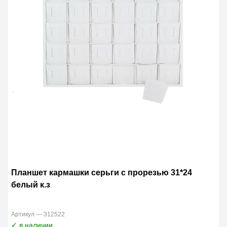
Планшет кармашки серьги с прорезью 31*24
белый к.з
Артикул — 312522
✓ в наличии