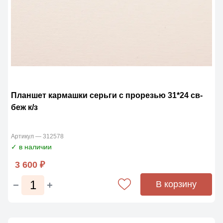
Планшет кармашки серьги с прорезью 31*24 св-
беж к/з
Артикул — 312578
✓ в наличии
3 600 ₽
В корзину