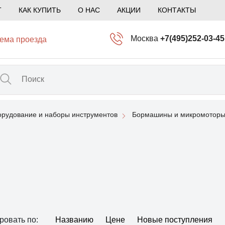
Т
КАК КУПИТЬ
О НАС
АКЦИИ
КОНТАКТЫ
Москва
+7(495)252-03-45
ема проезда
info@kliogem.ru
Санкт-Петербург
+7(812)414-97-72
spb@kliogem.ru
рудование и наборы инструментов
Бормашины и микромоторы
Кострома
+7(4942)344-2
klio@kliogem.ru
ровать по:
Названию
Цене
Новые поступления