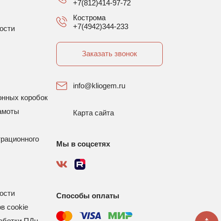
+7(812)414-97-72
Кострома
+7(4942)344-233
ости
Заказать звонок
info@kliogem.ru
онных коробок
амоты
Карта сайта
трационного
Мы в соцсетях
ости
Способы оплаты
в cookie
аботки ПДн