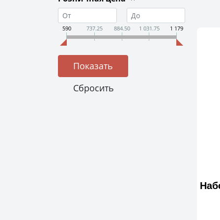
590
737.25
884.50
1 031.75
1 179
Наб