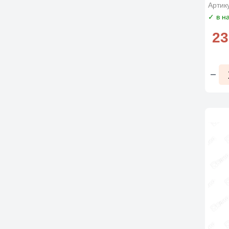
Артик
✓ в н
23