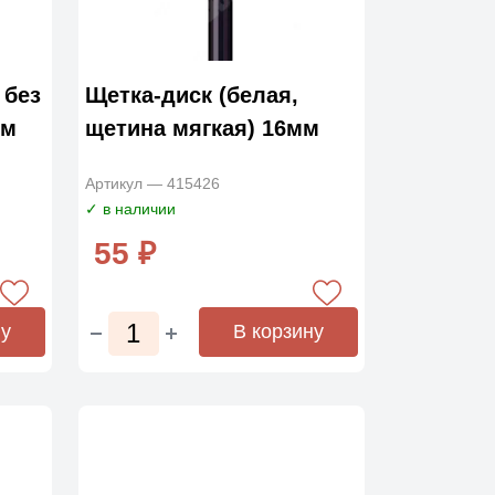
 без
Щетка-диск (белая,
мм
щетина мягкая) 16мм
Артикул — 415426
✓ в наличии
55 ₽
ну
В корзину