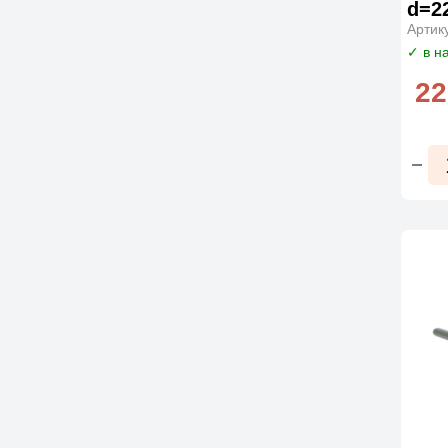
d=2
Артик
✓ в н
22