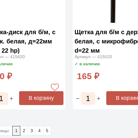
ка-диск для б/м, с
Щетка для б/м с дер
ж. белая, д=22мм
белая, с микрофибр
 22 hp)
d=22 мм
ул — 415820
Артикул — 415520
аличии
✓ в наличии
0 ₽
165 ₽
В корзину
В корзи
ницы:
1
2
3
4
5