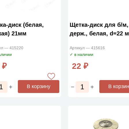
ка-диск (белая,
Щетка-диск для б/м,
кая) 21мм
держ., белая, d=22 
ул — 415220
Артикул — 415616
аличии
✓ в наличии
 ₽
22 ₽
В корзину
В корзи