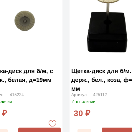
ка-диск для б/м, с
Щетка-диск для б/м.
ж., белая, д=19мм
держ., бел., коза, ф
мм
ул — 415224
Артикул — 425112
аличии
✓ в наличии
 ₽
30 ₽