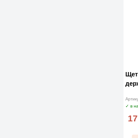
Щет
дер
Артик
✓ в н
17