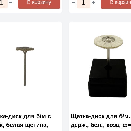
В корзину
В корзи
ка-диск для б/м с
Щетка-диск для б/м.
ж, белая щетина,
держ., бел., коза, ф