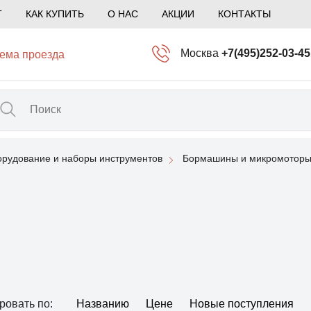
Т
КАК КУПИТЬ
О НАС
АКЦИИ
КОНТАКТЫ
Москва
+7(495)252-03-45
ема проезда
info@kliogem.ru
Санкт-Петербург
+7(812)414-97-72
spb@kliogem.ru
рудование и наборы инструментов
Бормашины и микромоторы
Кострома
+7(4942)344-2
klio@kliogem.ru
ровать по:
Названию
Цене
Новые поступления