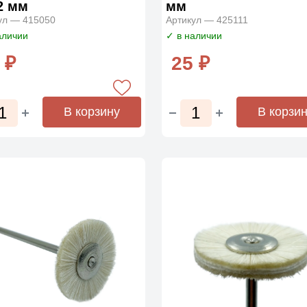
2 мм
мм
ул — 415050
Артикул — 425111
аличии
✓ в наличии
 ₽
25 ₽
В корзину
В корзи