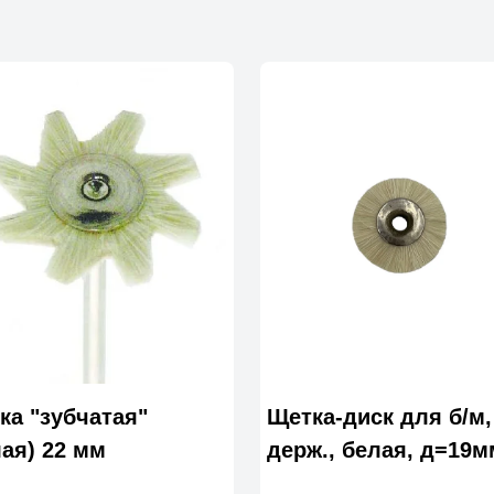
ка "зубчатая"
Щетка-диск для б/м,
лая) 22 мм
держ., белая, д=19м