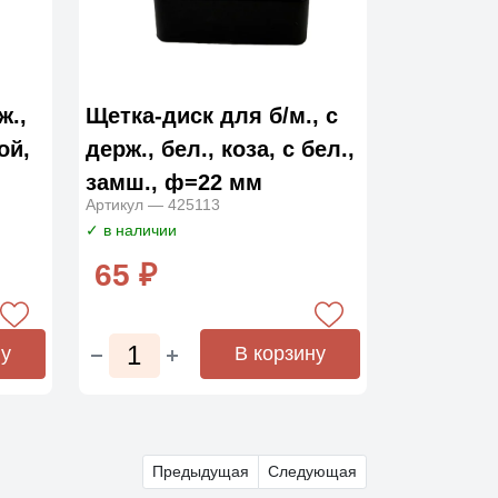
ж.,
Щетка-диск для б/м., с
ой,
держ., бел., коза, с бел.,
замш., ф=22 мм
Артикул — 425113
✓ в наличии
65 ₽
ну
В корзину
Предыдущая
Следующая