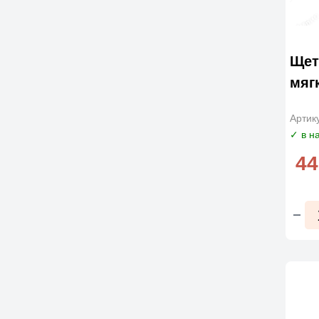
Щет
мяг
Артик
✓ в н
44