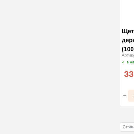
Щет
дер
(100
Артик
✓ в н
33
Стра