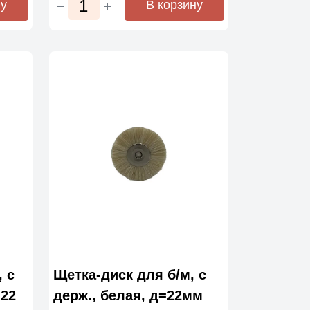
ну
В корзину
, с
Щетка-диск для б/м, с
=22
держ., белая, д=22мм