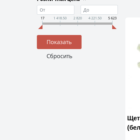
17
1 418.50
2 820
4 221.50
5 623
Щет
(бе