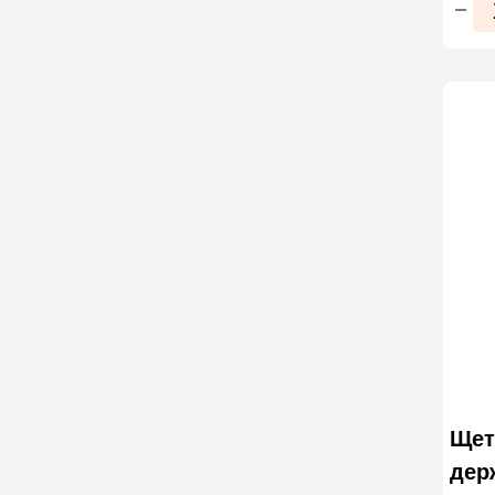
Щет
дер