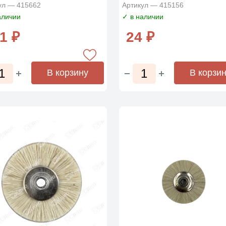
ул — 415662
Артикул — 415156
аличии
✓ в наличии
1 ₽
24 ₽
В корзину
В корзи