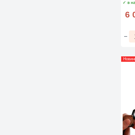
✓ в н
6 
Новин