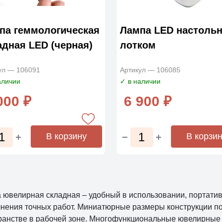
па геммологическая
Лампа LED настольн
адная LED (черная)
лотком
ул — 106091
Артикул — 106085
аличии
✓ в наличии
000 ₽
6 900 ₽
В корзину
В корзи
 ювелирная складная – удобный в использовании, портати
нения точных работ. Миниатюрные размеры конструкции п
ранстве в рабочей зоне. Многофункциональные ювелирные