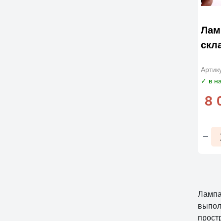
Лам
скл
Артик
✓ в н
8 
Лампа
выпол
прост