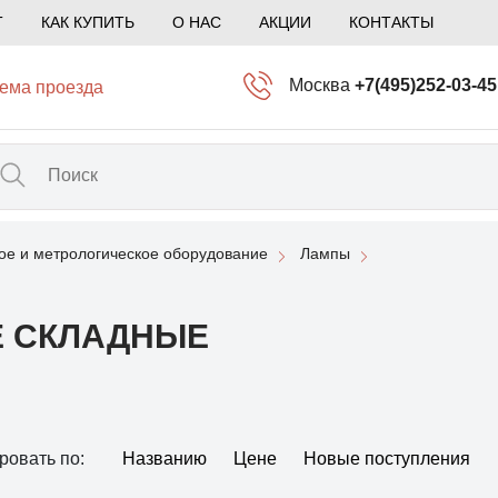
Т
КАК КУПИТЬ
О НАС
АКЦИИ
КОНТАКТЫ
Москва
+7(495)252-03-45
ема проезда
info@kliogem.ru
Санкт-Петербург
+7(812)414-97-72
spb@kliogem.ru
ое и метрологическое оборудование
Лампы
Кострома
+7(4942)344-2
klio@kliogem.ru
 СКЛАДНЫЕ
ровать по:
Названию
Цене
Новые поступления