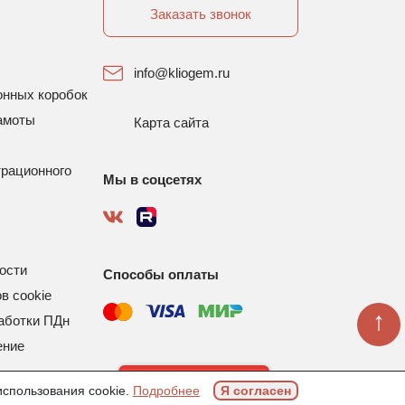
Заказать звонок
info@kliogem.ru
онных коробок
амоты
Карта сайта
трационного
Мы в соцсетях
ости
Способы оплаты
в cookie
↑
аботки ПДн
ение
Задать вопрос
использования cookie.
Подробнее
Я согласен