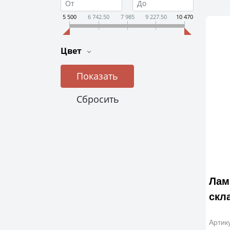
5 500
6 742.50
7 985
9 227.50
10 470
Цвет
Лам
скла
Артик