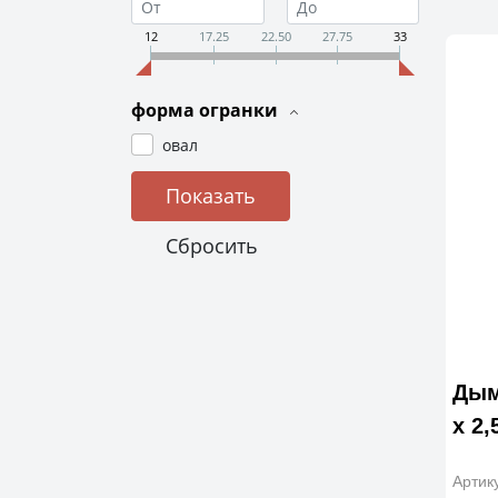
12
17.25
22.50
27.75
33
форма огранки
овал
Дым
x 2,
Артик