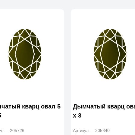
чатый кварц овал 5
Дымчатый кварц ов
5
x 3
ул — 205726
Артикул — 205340