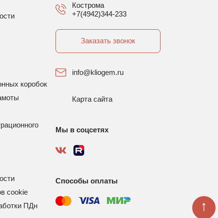
Кострома
+7(4942)344-233
ости
Заказать звонок
info@kliogem.ru
онных коробок
амоты
Карта сайта
трационного
Мы в соцсетях
ости
Способы оплаты
в cookie
↑
аботки ПДн