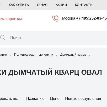
Т
КАК КУПИТЬ
О НАС
АКЦИИ
КОНТАКТЫ
Москва
+7(495)252-03-45
ема проезда
info@kliogem.ru
Санкт-Петербург
+7(812)414-97-72
spb@kliogem.ru
авки
Полудрагоценные камни
Дымчатый кварц
Кострома
+7(4942)344-2
klio@kliogem.ru
И ДЫМЧАТЫЙ КВАРЦ ОВАЛ
ровать по:
Названию
Цене
Новые поступления