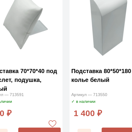
ставка 70*70*40 под
Подставка 80*50*180
слет, подушка,
колье белый
ый
ул — 713591
Артикул — 713550
аличии
✓ в наличии
0 ₽
1 400 ₽