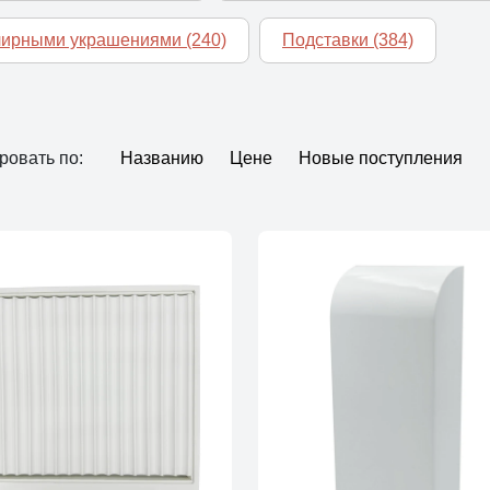
елирными украшениями
(240)
Подставки
(384)
ровать по:
Названию
Цене
Новые поступления