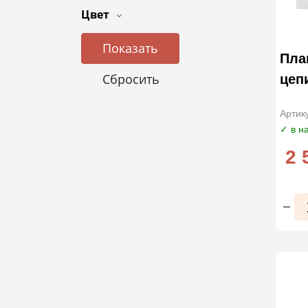
Цвет
Пла
цеп
Артик
✓ в н
2 