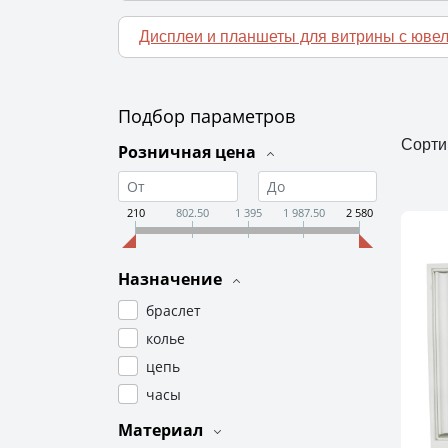
Дисплеи и планшеты для витрины с юв
Подбор параметров
Сорти
Розничная цена
210
802.50
1 395
1 987.50
2 580
Назначение
браслет
колье
цепь
часы
Материал