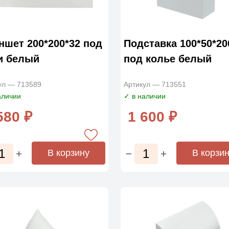
ншет 200*200*32 под
Подставка 100*50*20
и белый
под колье белый
ул — 713589
Артикул — 713551
аличии
✓ в наличии
580 ₽
1 600 ₽
В корзину
В корзи