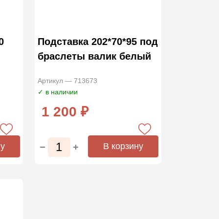
0
Подставка 202*70*95 под
браслеты валик белый
Артикул — 713673
✓ в наличии
1 200 ₽
ну
В корзину