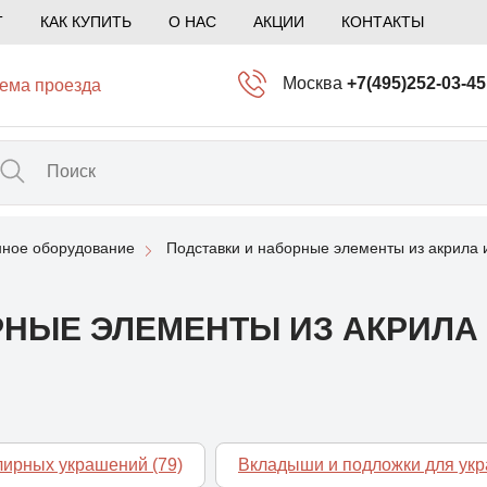
Т
КАК КУПИТЬ
О НАС
АКЦИИ
КОНТАКТЫ
Москва
+7(495)252-03-45
ема проезда
info@kliogem.ru
Санкт-Петербург
+7(812)414-97-72
spb@kliogem.ru
ное оборудование
Подставки и наборные элементы из акрила
Кострома
+7(4942)344-2
klio@kliogem.ru
НЫЕ ЭЛЕМЕНТЫ ИЗ АКРИЛА 
елирных украшений
(79)
Вкладыши и подложки для ук