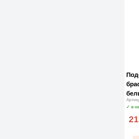
Под
бра
бел
Артик
✓ в н
21