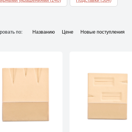
елирными украшениями
(240)
Подставки
(384)
ровать по:
Названию
Цене
Новые поступления