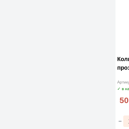
Кол
про
Артик
✓ в н
50