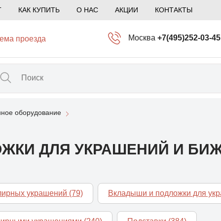
Т
КАК КУПИТЬ
О НАС
АКЦИИ
КОНТАКТЫ
Москва
+7(495)252-03-45
ема проезда
info@kliogem.ru
Санкт-Петербург
+7(812)414-97-72
spb@kliogem.ru
ное оборудование
Кострома
+7(4942)344-2
klio@kliogem.ru
ЖКИ ДЛЯ УКРАШЕНИЙ И БИ
елирных украшений
(79)
Вкладыши и подложки для ук