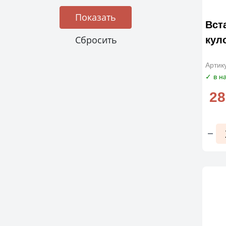
Вст
кул
Артик
✓ в н
28