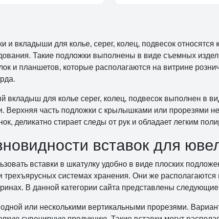
ки и вкладыши для колье, серег, колец, подвесок относятся
дования. Такие подложки выполнены в виде съемных издели
лок и планшетов, которые располагаются на витрине розн
рда.
й вкладыш для колье серег, колец, подвесок выполнен в ви
и. Верхняя часть подложки с крылышками или прорезями н
нок, деликатно стирает следы от рук и обладает легким по
зновидности вставок для юве
ьзовать вставки в шкатулку удобно в виде плоских подложек
 и трехъярусных системах хранения. Они же располагаются
тринах. В данной категории сайта представлены следующи
 одной или несколькими вертикальными прорезями. Вариант
елкую сувенирную продукцию. Такие вставки могут распола