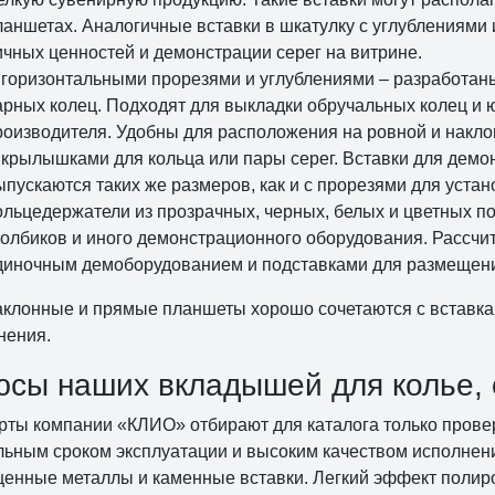
ланшетах. Аналогичные вставки в шкатулку с углублениями
ичных ценностей и демонстрации серег на витрине.
 горизонтальными прорезями и углублениями – разработан
арных колец. Подходят для выкладки обручальных колец и 
роизводителя. Удобны для расположения на ровной и накло
 крылышками для кольца или пары серег. Вставки для дем
ыпускаются таких же размеров, как и с прорезями для уста
ольцедержатели из прозрачных, черных, белых и цветных 
толбиков и иного демонстрационного оборудования. Рассчи
диночным демоборудованием и подставками для размещения
аклонные и прямые планшеты хорошо сочетаются с вставкам
нения.
сы наших вкладышей для колье, с
рты компании «КЛИО» отбирают для каталога только прове
льным сроком эксплуатации и высоким качеством исполнени
ценные металлы и каменные вставки. Легкий эффект полир