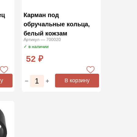
ец
Карман под
обручальные кольца,
белый кожзам
Артикул — 700020
✓ в наличии
52 ₽
ну
В корзину