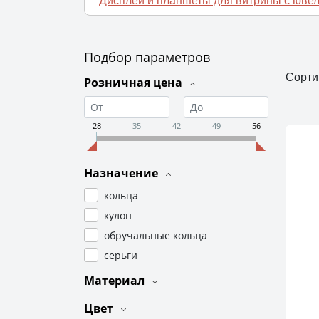
Дисплеи и планшеты для витрины с юв
Подбор параметров
Сорти
Розничная цена
28
35
42
49
56
Назначение
кольца
кулон
обручальные кольца
серьги
Материал
Цвет