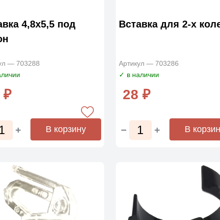
авка 4,8х5,5 под
Вставка для 2-х кол
он
ул — 703288
Артикул — 703286
аличии
✓ в наличии
 ₽
28 ₽
В корзину
В корзи