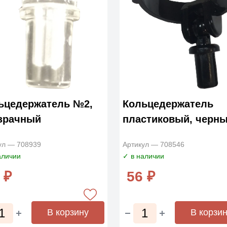
ьцедержатель №2,
Кольцедержатель
зрачный
пластиковый, черн
ул — 708939
Артикул — 708546
аличии
✓ в наличии
 ₽
56 ₽
В корзину
В корзи