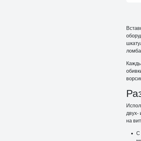
Встав
обору
шкату
ломба
Кажды
обивк
ворси
Ра
Испол
двух-
на ви
С
м