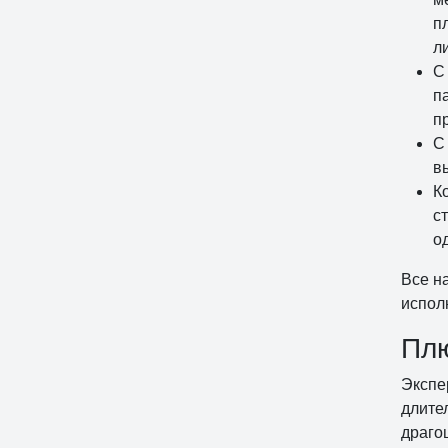
п
л
С
п
п
С
в
К
с
о
Все н
испол
Плю
Экспе
длите
драго