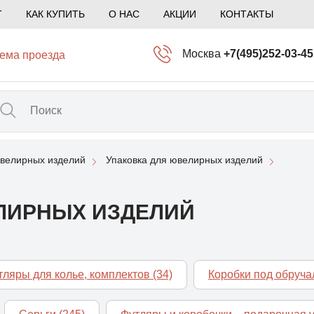
Т
КАК КУПИТЬ
О НАС
АКЦИИ
КОНТАКТЫ
Москва
+7(495)252-03-45
ема проезда
info@kliogem.ru
Санкт-Петербург
+7(812)414-97-72
spb@kliogem.ru
ювелирных изделий
Упаковка для ювелирных изделий
Кострома
+7(4942)344-2
klio@kliogem.ru
ЛИРНЫХ ИЗДЕЛИЙ
тляры для колье, комплектов
(34)
Коробки под обруч