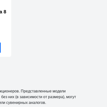
а 8
екционеров. Представленные модели
ез них (в зависимости от размера), могут
 или сувенирных аналогов.