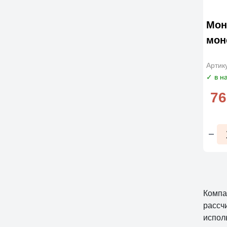
Мон
мон
Артик
✓ в н
76
Компа
рассч
испол