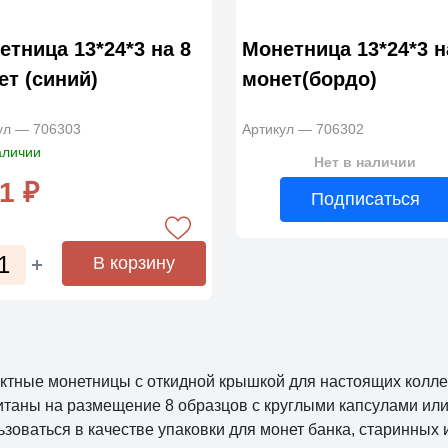
етница 13*24*3 на 8
Монетница 13*24*3 н
ет (синий)
монет(бордо)
ул — 706303
Артикул — 706302
аличии
Нет в наличии
1 ₽
Подписаться
В корзину
ктные монетницы с откидной крышкой для настоящих колл
итаны на размещение 8 образцов с круглыми капсулами или б
ьзоваться в качестве упаковки для монет банка, старинных