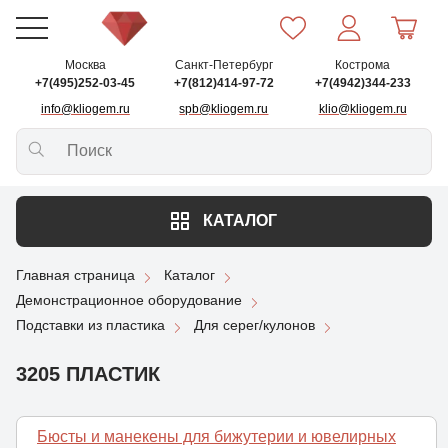
Москва
Санкт-Петербург
Кострома
+7(495)252-03-45
+7(812)414-97-72
+7(4942)344-233
info@kliogem.ru
spb@kliogem.ru
klio@kliogem.ru
КАТАЛОГ
Главная страница
Каталог
Демонстрационное оборудование
Подставки из пластика
Для серег/кулонов
3205 ПЛАСТИК
Бюсты и манекены для бижутерии и ювелирных