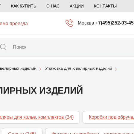
Т
КАК КУПИТЬ
О НАС
АКЦИИ
КОНТАКТЫ
Москва
+7(495)252-03-45
ема проезда
info@kliogem.ru
Санкт-Петербург
+7(812)414-97-72
spb@kliogem.ru
ювелирных изделий
Упаковка для ювелирных изделий
Кострома
+7(4942)344-2
klio@kliogem.ru
ЛИРНЫХ ИЗДЕЛИЙ
тляры для колье, комплектов
(34)
Коробки под обруч