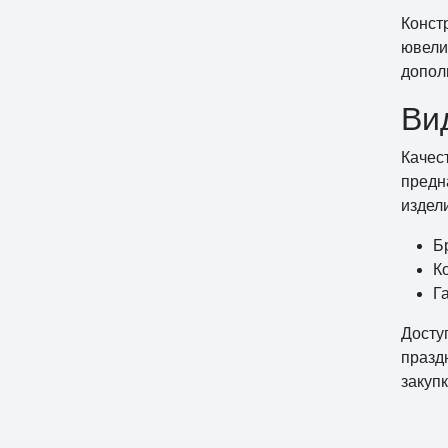
Конст
ювели
допол
Ви
Качес
предн
издел
Б
К
Г
Досту
празд
закуп