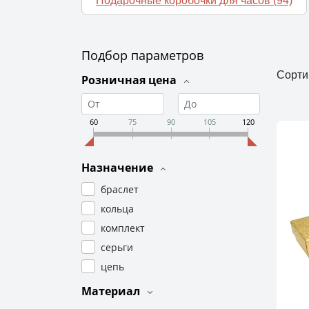
Подарочные коробочки для часов
(94)
Подбор параметров
Сорти
Розничная цена
60
75
90
105
120
Назначение
браслет
кольца
комплект
серьги
цепь
Материал