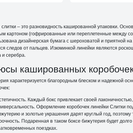
 слитки – это разновидность кашированной упаковки. Осно
ым картоном (гофрированные или переплетенные между соб
ьзована дизайнерская бумага с шероховатой и приятной на
тся следов от пальцев. Изюминкой линейки являются роск
 и серебра.
юсы кашированных коробочек
ерия характеризуется благородным блеском и надежной ос
очек:
стетичность. Каждый бокс привлекает своей лаконичностью, 
ниверсальность. Оформление коробочек линейки Слитки под
ижутерию и золотые украшения дарят круглый год, поэтому 
рочность. Подаренная в таком боксе бижутерия будет долго
ратковременных поездках.