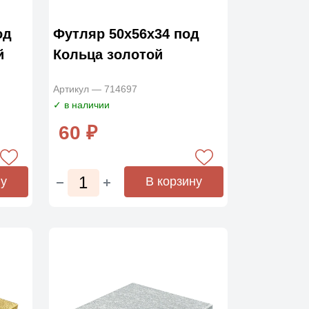
од
Футляр 50х56х34 под
й
Кольца золотой
Артикул — 714697
✓ в наличии
60 ₽
ну
В корзину