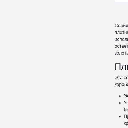
Серия
плотн
испол
остае
золота
Пл
Эта с
короб
Э
У
б
П
к