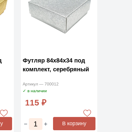
д
Футляр 84х84х34 под
комплект, серебряный
Артикул — 700012
✓ в наличии
115 ₽
ну
В корзину