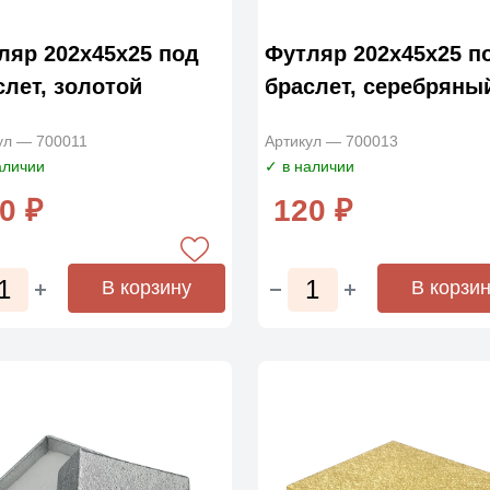
ляр 202х45х25 под
Футляр 202х45х25 п
слет, золотой
браслет, серебряны
ул — 700011
Артикул — 700013
аличии
✓ в наличии
0 ₽
120 ₽
В корзину
В корзи