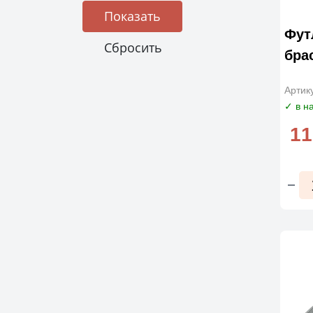
Фут
бра
Артик
✓ в н
11