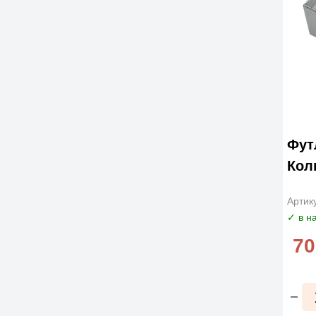
Фут
Кол
Артик
✓ в н
70