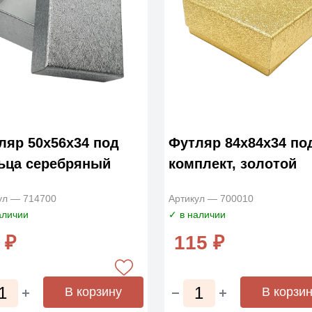
ляр 50х56х34 под
Футляр 84х84х34 по
ьца серебряный
комплект, золотой
ул — 714700
Артикул — 700010
аличии
✓ в наличии
 ₽
115 ₽
В корзину
В корзи