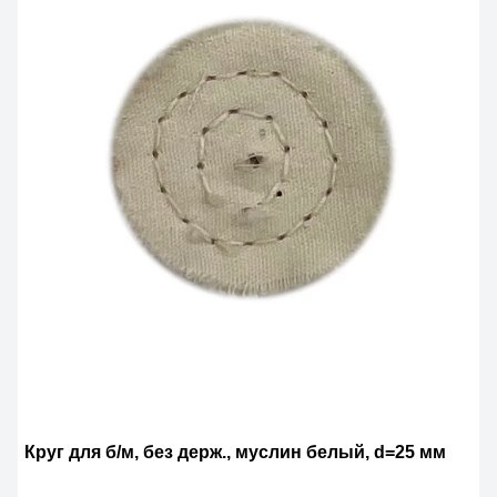
Круг для б/м, без держ., муслин белый, d=25 мм