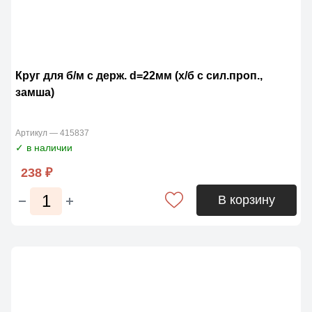
Круг для б/м с держ. d=22мм (х/б с сил.проп.,
замша)
Артикул — 415837
✓ в наличии
238 ₽
В корзину