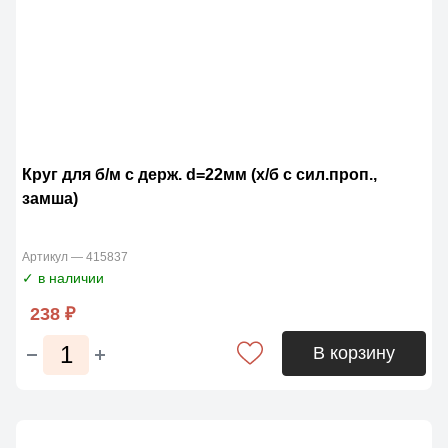
Круг для б/м с держ. d=22мм (х/б с сил.проп.,
замша)
Артикул — 415837
✓ в наличии
238 ₽
В корзину