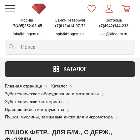
Москва
Санкт-Петербург
Кострома
+7(495)252-03-45
+7(812)414-97-72
+7(4942)344-233
info@kliogem.ru
spb@kliogem.ru
klio@kliogem.ru
КАТАЛОГ
Главная страница
Каталог
Зуботехническое оборудование и материалы
Зуботехнические материалы
Вращающийся инструменты
Пушки, муслины, замшевые диски для микромотора
ПУШОК ФЕТР., ДЛЯ Б/М., С ДЕРЖ.,
Ф=22ММ