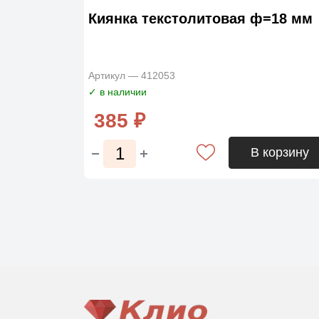
Киянка текстолитовая ф=18 мм
Артикул — 412053
✓ в наличии
385 ₽
В корзину