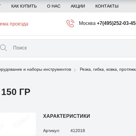
Т
КАК КУПИТЬ
О НАС
АКЦИИ
КОНТАКТЫ
Москва
+7(495)252-03-45
ема проезда
info@kliogem.ru
Санкт-Петербург
+7(812)414-97-72
spb@kliogem.ru
рудование и наборы инструментов
Резка, гибка, ковка, протяжк
Кострома
+7(4942)344-2
klio@kliogem.ru
150 ГР
ХАРАКТЕРИСТИКИ
Артикул:
412018