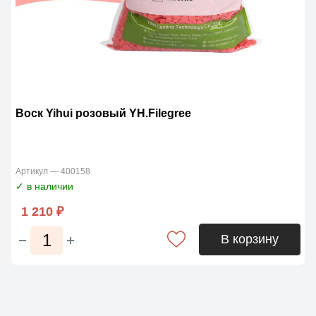
Воск Yihui розовый YH.Filegree
Артикул — 400158
✓ в наличии
1 210 ₽
В корзину