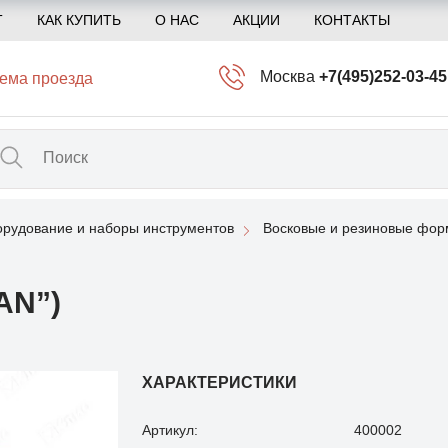
Т
КАК КУПИТЬ
О НАС
АКЦИИ
КОНТАКТЫ
Москва
+7(495)252-03-45
ема проезда
info@kliogem.ru
Санкт-Петербург
+7(812)414-97-72
spb@kliogem.ru
рудование и наборы инструментов
Восковые и резиновые фо
Кострома
+7(4942)344-2
klio@kliogem.ru
AN”)
ХАРАКТЕРИСТИКИ
Артикул:
400002