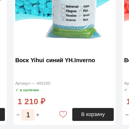
Воск Yihui синий YH.Inverno
В
Артикул — 400160
Ар
✓ в наличии
✓ 
1 210 ₽
В корзину