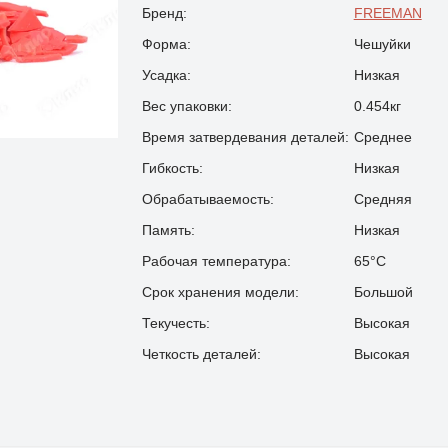
Бренд:
FREEMAN
Форма:
Чешуйки
Усадка:
Низкая
Вес упаковки:
0.454кг
Время затвердевания деталей:
Среднее
Гибкость:
Низкая
Обрабатываемость:
Средняя
Память:
Низкая
Рабочая температура:
65°С
Срок хранения модели:
Большой
Текучесть:
Высокая
Четкость деталей:
Высокая