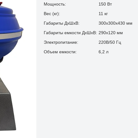
Мощность:
150 Вт
Вес (кг):
11 кг
Габариты ДхШхВ:
300х300х430 мм
Габариты емкости ДхШхВ:
290х120 мм
Электропитание:
220В/50 Гц
Объем емкости:
6,2 л