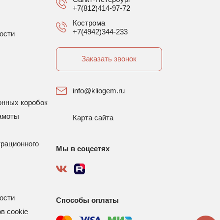
+7(812)414-97-72
Кострома
+7(4942)344-233
ости
Заказать звонок
info@kliogem.ru
онных коробок
амоты
Карта сайта
трационного
Мы в соцсетях
ости
Способы оплаты
в cookie