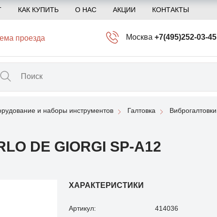
Т
КАК КУПИТЬ
О НАС
АКЦИИ
КОНТАКТЫ
Москва
+7(495)252-03-45
ема проезда
info@kliogem.ru
Санкт-Петербург
+7(812)414-97-72
spb@kliogem.ru
рудование и наборы инструментов
Галтовка
Виброгалтовки
Кострома
+7(4942)344-2
klio@kliogem.ru
LO DE GIORGI SP-А12
ХАРАКТЕРИСТИКИ
Артикул:
414036