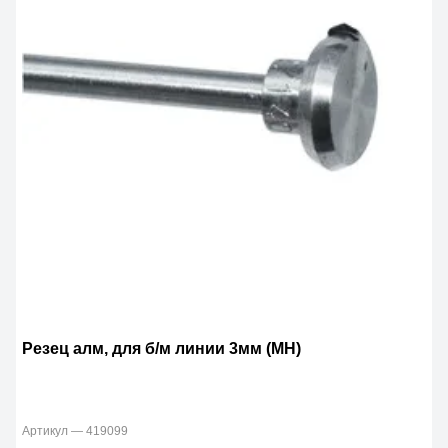
Резец алм, для б/м линии 3мм (МН)
Артикул — 419099