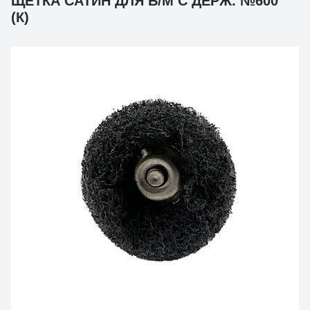
ЩЕТКА САТИН ДЛЯ Б/М С ДЕРЖ. №600
(К)