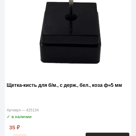
Щетка-кисть для б/м., с держ., бел., коза ф=5 мм
Артикул — 425134
✓ в наличии
35 ₽