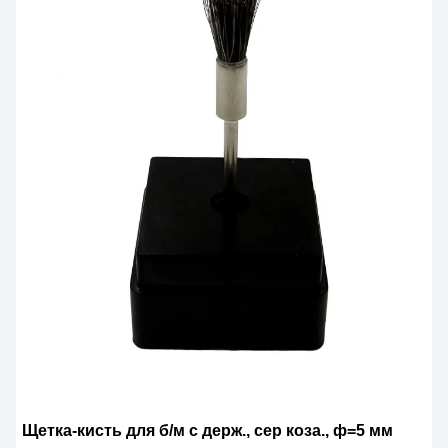
Щетка-кисть для б/м с держ., сер коза., ф=5 мм