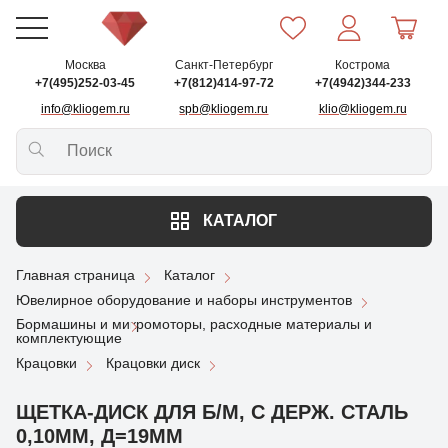
Москва
Санкт-Петербург
Кострома
+7(495)252-03-45
+7(812)414-97-72
+7(4942)344-233
info@kliogem.ru
spb@kliogem.ru
klio@kliogem.ru
КАТАЛОГ
Главная страница
Каталог
Ювелирное оборудование и наборы инструментов
Бормашины и микромоторы, расходные материалы и
комплектующие
Крацовки
Крацовки диск
ЩЕТКА-ДИСК ДЛЯ Б/М, С ДЕРЖ. СТАЛЬ
0,10ММ, Д=19ММ