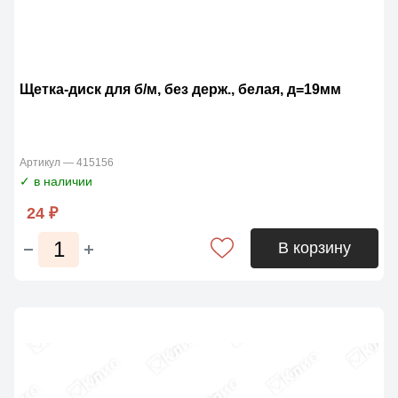
Щетка-диск для б/м, без держ., белая, д=19мм
Артикул — 415156
✓ в наличии
24 ₽
В корзину