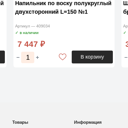
ый
Напильник по воску полукруглый
Ш
двухсторонний L=150 №1
б
Артикул — 409034
Ар
✓ в наличии
✓ 
7 447 ₽
В корзину
Товары
Информация