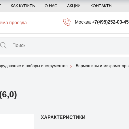
Т
КАК КУПИТЬ
О НАС
АКЦИИ
КОНТАКТЫ
Москва
+7(495)252-03-45
ема проезда
info@kliogem.ru
Санкт-Петербург
+7(812)414-97-72
spb@kliogem.ru
рудование и наборы инструментов
Бормашины и микромоторы
Кострома
+7(4942)344-2
klio@kliogem.ru
6,0)
ХАРАКТЕРИСТИКИ