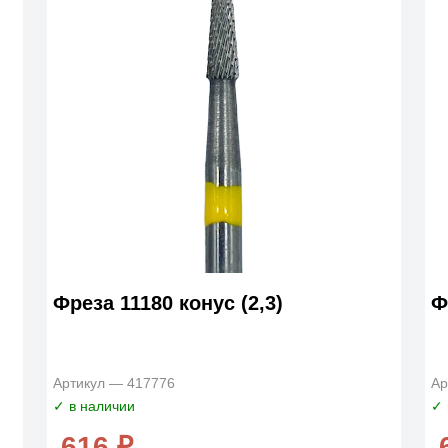
Фреза 11180 конус (2,3)
Ф
Артикул — 417776
Ар
✓ в наличии
✓ 
616 ₽