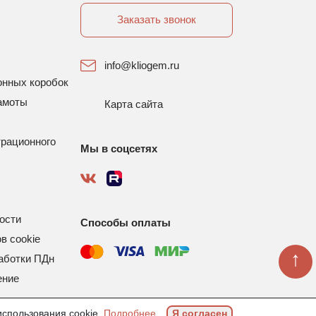
Заказать звонок
info@kliogem.ru
онных коробок
амоты
Карта сайта
трационного
Мы в соцсетях
ости
Способы оплаты
в cookie
↑
аботки ПДн
ение
использования cookie.
Подробнее
Я согласен