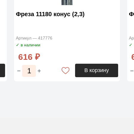
Фреза 11180 конус (2,3)
Ф
Артикул — 417776
Ар
✓ в наличии
✓ 
616 ₽
В корзину