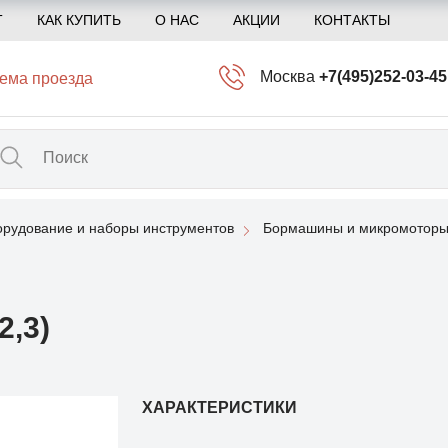
Т
КАК КУПИТЬ
О НАС
АКЦИИ
КОНТАКТЫ
Москва
+7(495)252-03-45
ема проезда
info@kliogem.ru
Санкт-Петербург
+7(812)414-97-72
spb@kliogem.ru
рудование и наборы инструментов
Бормашины и микромоторы
Кострома
+7(4942)344-2
klio@kliogem.ru
2,3)
ХАРАКТЕРИСТИКИ