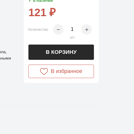
✓ в наличии
121 ₽
Количество
шт
В КОРЗИНУ
лла,
ьными
В избранное