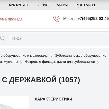
Т
КАК КУПИТЬ
О НАС
АКЦИИ
КОНТАКТЫ
Москва
+7(495)252-03-45
ема проезда
info@kliogem.ru
Санкт-Петербург
+7(812)414-97-72
spb@kliogem.ru
ое оборудование и материалы
Зуботехническое оборудование
Кострома
+7(4942)344-2
а, муслины
Фетровые фильцы, диски для зуботехников
klio@kliogem.ru
С ДЕРЖАВКОЙ (1057)
ХАРАКТЕРИСТИКИ