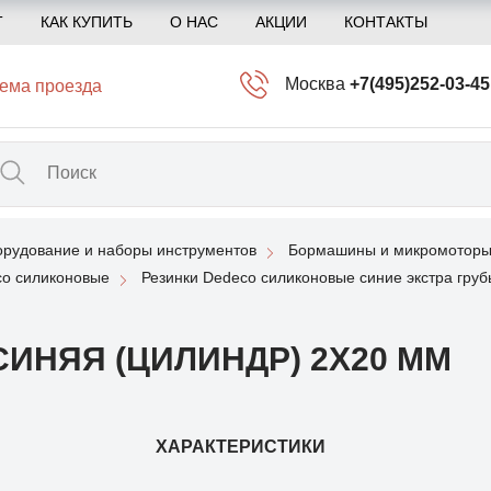
Т
КАК КУПИТЬ
О НАС
АКЦИИ
КОНТАКТЫ
Москва
+7(495)252-03-45
ема проезда
info@kliogem.ru
Санкт-Петербург
+7(812)414-97-72
spb@kliogem.ru
рудование и наборы инструментов
Бормашины и микромоторы
Кострома
+7(4942)344-2
co силиконовые
Резинки Dedeco силиконовые синие экстра гру
klio@kliogem.ru
СИНЯЯ (ЦИЛИНДР) 2Х20 ММ
ХАРАКТЕРИСТИКИ