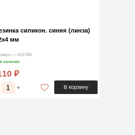
езинка силикон. синяя (линза)
2х4 мм
тикул — 415788
в наличии
110 ₽
В корзину