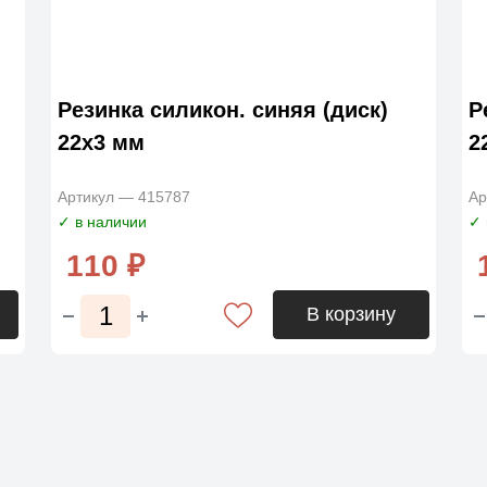
Резинка силикон. синяя (диск)
Р
22х3 мм
2
Артикул — 415787
Ар
✓ в наличии
✓ 
110 ₽
В корзину