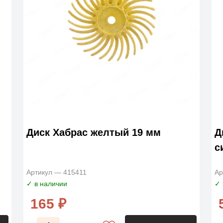
Диск Хабрас желтый 19 мм
Д
с
Артикул — 415411
Ар
✓ в наличии
✓ 
165 ₽