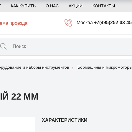
Т
КАК КУПИТЬ
О НАС
АКЦИИ
КОНТАКТЫ
Москва
+7(495)252-03-45
ема проезда
info@kliogem.ru
Санкт-Петербург
+7(812)414-97-72
spb@kliogem.ru
рудование и наборы инструментов
Бормашины и микромоторы
Кострома
+7(4942)344-2
klio@kliogem.ru
Й 22 ММ
ХАРАКТЕРИСТИКИ