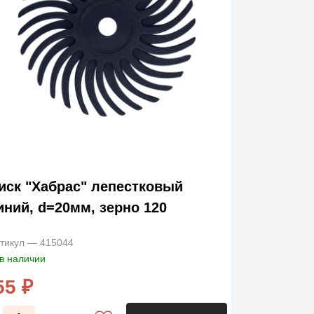
иск "Хабрас" лепестковый
иний, d=20мм, зерно 120
тикул — 415044
в наличии
55 ₽