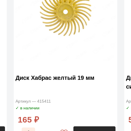
Диск Хабрас желтый 19 мм
Д
с
Артикул — 415411
Ар
✓ в наличии
✓ 
165 ₽