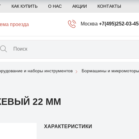
Т
КАК КУПИТЬ
О НАС
АКЦИИ
КОНТАКТЫ
Москва
+7(495)252-03-45
ема проезда
info@kliogem.ru
Санкт-Петербург
+7(812)414-97-72
spb@kliogem.ru
рудование и наборы инструментов
Бормашины и микромоторы
Кострома
+7(4942)344-2
klio@kliogem.ru
ЖЕВЫЙ 22 ММ
ХАРАКТЕРИСТИКИ