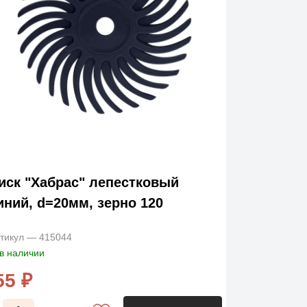
иск "Хабрас" лепестковый
иний, d=20мм, зерно 120
тикул — 415044
в наличии
55 ₽