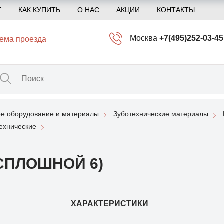
Т
КАК КУПИТЬ
О НАС
АКЦИИ
КОНТАКТЫ
Москва
+7(495)252-03-45
ема проезда
info@kliogem.ru
Санкт-Петербург
+7(812)414-97-72
spb@kliogem.ru
ое оборудование и материалы
Зуботехнические материалы
Кострома
+7(4942)344-2
ехнические
klio@kliogem.ru
(СПЛОШНОЙ 6)
ХАРАКТЕРИСТИКИ