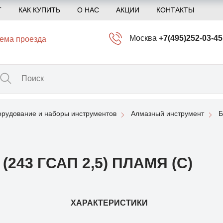
Т
КАК КУПИТЬ
О НАС
АКЦИИ
КОНТАКТЫ
Москва
+7(495)252-03-45
ема проезда
info@kliogem.ru
Санкт-Петербург
+7(812)414-97-72
spb@kliogem.ru
рудование и наборы инструментов
Алмазный инструмент
Б
Кострома
+7(4942)344-2
klio@kliogem.ru
243 ГСАП 2,5) ПЛАМЯ (С)
ХАРАКТЕРИСТИКИ