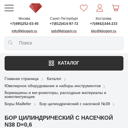
Москва
Санкт-Петербург
Кострома
+7(495)252-03-45
+7(812)414-97-72
+7(4942)344-233
info@kliogem.ru
spb@kliogem.ru
klio@kliogem.ru
КАТАЛОГ
Главная страница
Каталог
Ювелирное оборудование и наборы инструментов
Бормашины и микромоторы, расходные материалы и
комплектующие
Боры Maillefer
Бор цилиндрический с насечкой №38
БОР ЦИЛИНДРИЧЕСКИЙ С НАСЕЧКОЙ
N38 D=0,6