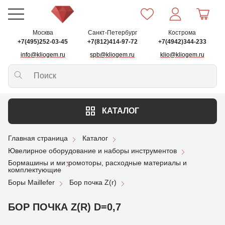
Москва
Санкт-Петербург
Кострома
+7(495)252-03-45
+7(812)414-97-72
+7(4942)344-233
info@kliogem.ru
spb@kliogem.ru
klio@kliogem.ru
КАТАЛОГ
Главная страница
Каталог
Ювелирное оборудование и наборы инструментов
Бормашины и микромоторы, расходные материалы и
комплектующие
Боры Maillefer
Бор почка Z(r)
БОР ПОЧКА Z(R) D=0,7