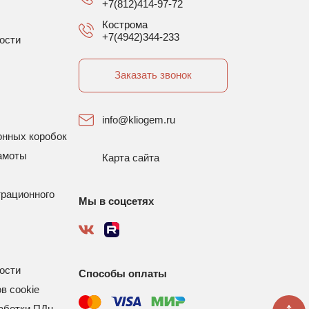
+7(812)414-97-72
Кострома
+7(4942)344-233
ости
Заказать звонок
info@kliogem.ru
онных коробок
амоты
Карта сайта
трационного
Мы в соцсетях
ости
Способы оплаты
в cookie
аботки ПДн