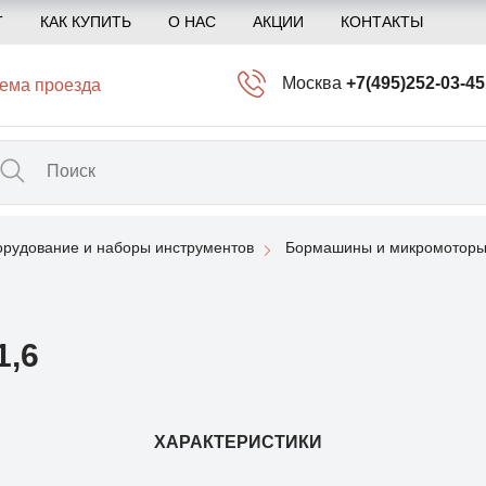
Т
КАК КУПИТЬ
О НАС
АКЦИИ
КОНТАКТЫ
Москва
+7(495)252-03-45
ема проезда
info@kliogem.ru
Санкт-Петербург
+7(812)414-97-72
spb@kliogem.ru
рудование и наборы инструментов
Бормашины и микромоторы
Кострома
+7(4942)344-2
klio@kliogem.ru
,6
ХАРАКТЕРИСТИКИ