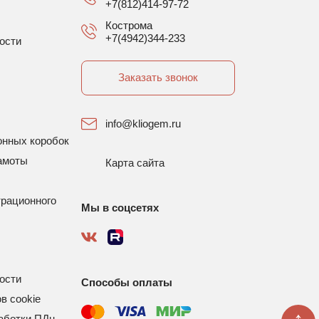
+7(812)414-97-72
Кострома
+7(4942)344-233
ости
Заказать звонок
info@kliogem.ru
онных коробок
амоты
Карта сайта
трационного
Мы в соцсетях
ости
Способы оплаты
в cookie
аботки ПДн