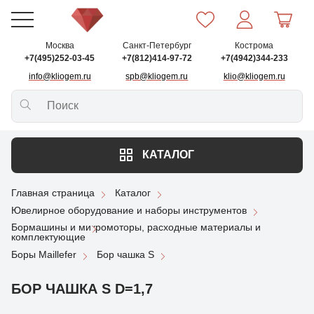
Москва
Санкт-Петербург
Кострома
+7(495)252-03-45
+7(812)414-97-72
+7(4942)344-233
info@kliogem.ru
spb@kliogem.ru
klio@kliogem.ru
КАТАЛОГ
Главная страница
Каталог
Ювелирное оборудование и наборы инструментов
Бормашины и микромоторы, расходные материалы и
комплектующие
Боры Maillefer
Бор чашка S
БОР ЧАШКА S D=1,7