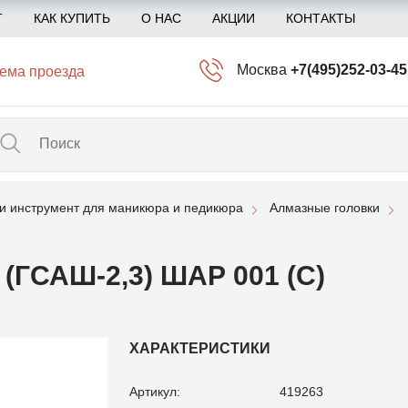
Т
КАК КУПИТЬ
О НАС
АКЦИИ
КОНТАКТЫ
Москва
+7(495)252-03-45
ема проезда
info@kliogem.ru
Санкт-Петербург
+7(812)414-97-72
spb@kliogem.ru
и инструмент для маникюра и педикюра
Алмазные головки
Кострома
+7(4942)344-2
klio@kliogem.ru
ГСАШ-2,3) ШАР 001 (С)
ХАРАКТЕРИСТИКИ
Артикул:
419263