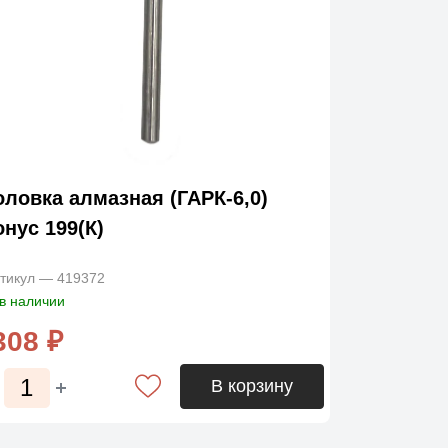
оловка алмазная (ГАРК-6,0)
онус 199(К)
тикул — 419372
в наличии
308 ₽
В корзину