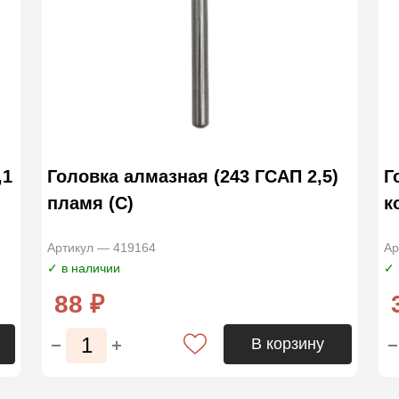
,1
Головка алмазная (243 ГСАП 2,5)
Г
пламя (С)
к
Артикул — 419164
Ар
✓ в наличии
✓ 
88 ₽
В корзину