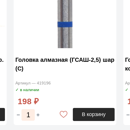
ф.
Головка алмазная (ГСАШ-2,5) шар
Г
(С)
к
Артикул — 419196
Ар
✓ в наличии
✓ 
198 ₽
В корзину