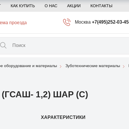
Т
КАК КУПИТЬ
О НАС
АКЦИИ
КОНТАКТЫ
Москва
+7(495)252-03-45
ема проезда
info@kliogem.ru
Санкт-Петербург
+7(812)414-97-72
spb@kliogem.ru
ое оборудование и материалы
Зуботехнические материалы
Кострома
+7(4942)344-2
klio@kliogem.ru
ГСАШ- 1,2) ШАР (С)
ХАРАКТЕРИСТИКИ