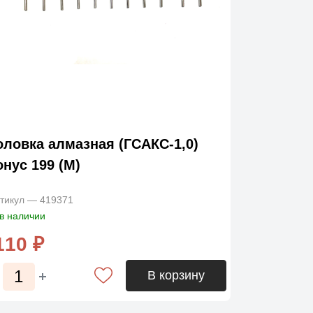
оловка алмазная (ГСАКС-1,0)
онус 199 (М)
тикул — 419371
в наличии
110 ₽
В корзину