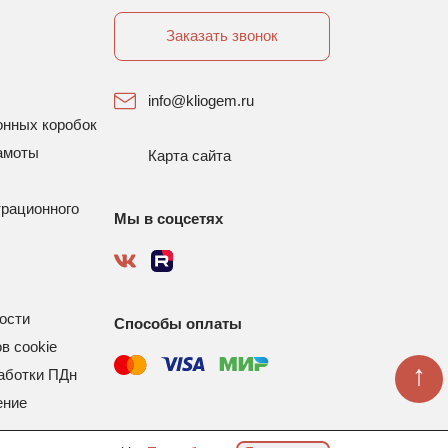
Заказать звонок
info@kliogem.ru
онных коробок
амоты
Карта сайта
трационного
Мы в соцсетях
ости
Способы оплаты
в cookie
↑
аботки ПДн
ение