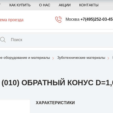
Т
КАК КУПИТЬ
О НАС
АКЦИИ
КОНТАКТЫ
Москва
+7(495)252-03-45
ема проезда
info@kliogem.ru
Санкт-Петербург
+7(812)414-97-72
spb@kliogem.ru
ое оборудование и материалы
Зуботехнические материалы
Кострома
+7(4942)344-2
klio@kliogem.ru
010) ОБРАТНЫЙ КОНУС D=1,0
ХАРАКТЕРИСТИКИ