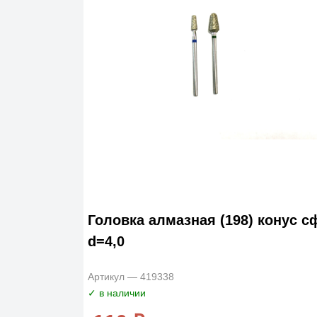
Головка алмазная (198) конус с
d=4,0
Артикул — 419338
✓ в наличии