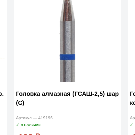
ф.
Головка алмазная (ГСАШ-2,5) шар
Г
(С)
к
Артикул — 419196
Ар
✓ в наличии
✓ 