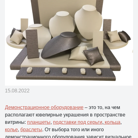
15.08.2022
Демонстрационное оборудование
– это то, на чем
располагают ювелирные украшения в пространстве
витрины:
планшеты
,
подставки под серьги
,
кольца
,
колье
,
браслеты
. От выбора того или иного
демонстрационного оборудования зависит визуальное