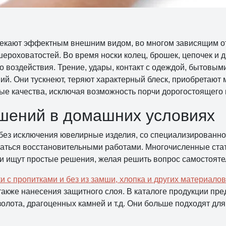
екают эффектным внешним видом, во многом зависящим от
шероховатостей. Во время носки колец, брошек, цепочек и д
 воздействия. Трение, удары, контакт с одеждой, бытовы
й. Они тускнеют, теряют характерный блеск, приобретают
ные качества, исключая возможность порчи дорогостоящего
шений в домашних условиях
се без исключения ювелирные изделия, со специализированн
аться восстановительными работами. Многочисленные статьи
и ищут простые решения, желая решить вопрос самостоятел
и с пропитками и без из замши, хлопка и других материалов
также нанесения защитного слоя. В каталоге продукции пр
золота, драгоценных камней и т.д. Они больше подходят для