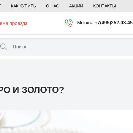
Т
КАК КУПИТЬ
О НАС
АКЦИИ
КОНТАКТЫ
Москва
+7(495)252-03-45
ема проезда
info@kliogem.ru
Санкт-Петербург
+7(812)414-97-72
spb@kliogem.ru
Кострома
+7(4942)344-2
klio@kliogem.ru
РО И ЗОЛОТО?