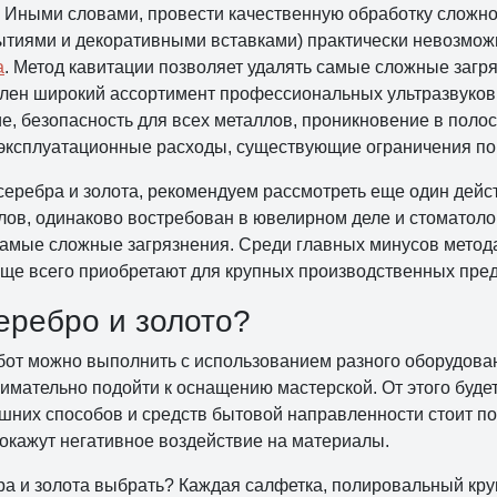
Иными словами, провести качественную обработку сложно
ытиями и декоративными вставками) практически невозмож
а
. Метод кавитации позволяет удалять самые сложные загр
влен широкий ассортимент профессиональных ультразвуков
е, безопасность для всех металлов, проникновение в поло
 эксплуатационные расходы, существующие ограничения по
и серебра и золота, рекомендуем рассмотреть еще один дей
лов, одинаково востребован в ювелирном деле и стоматоло
самые сложные загрязнения. Среди главных минусов метода
ще всего приобретают для крупных производственных пре
еребро и золото?
бот можно выполнить с использованием разного оборудовани
имательно подойти к оснащению мастерской. От этого будет
шних способов и средств бытовой направленности стоит по
 окажут негативное воздействие на материалы.
бра и золота выбрать? Каждая салфетка, полировальный кру