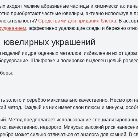
орых входят мелкие абразивные частицы и химически актив
тно приобретают частные ювелиры, активно используя в п
влекательности?
Средствами для придания блеска
. В ассо
орудованием
, эффективно удаляющие следы и бережно отно
и ювелирных украшений
 изделий из драгоценных металлов, избавлении их от цара
борудование. Шлифовке и полировке выделен целый раздел 
иборы;
ть золото и серебро максимально качественно. Несмотря на
кий метод. Каждый из них имеет свои плюсы и минусы, особ
ий. Метод предполагает использование специализированн
гко, качественно, недорого. Минусы: высокий риск нанесен
еребра может сильно отличаться от аналога для камней. В